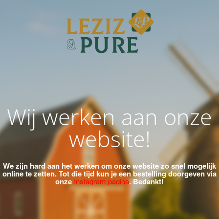
Wij werken aan onze
website!
We zijn hard aan het werken om onze website zo snel mogelijk
online te zetten.
Tot die tijd kun je een bestelling doorgeven via
onze
Instagram pagina
. Bedankt!