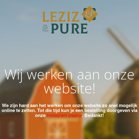
Wij werken aan onze
website!
We zijn hard aan het werken om onze website zo snel mogelijk
online te zetten.
Tot die tijd kun je een bestelling doorgeven via
onze
Instagram pagina
. Bedankt!