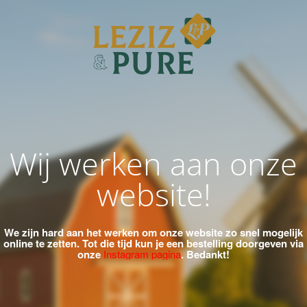
Wij werken aan onze
website!
We zijn hard aan het werken om onze website zo snel mogelijk
online te zetten.
Tot die tijd kun je een bestelling doorgeven via
onze
Instagram pagina
. Bedankt!